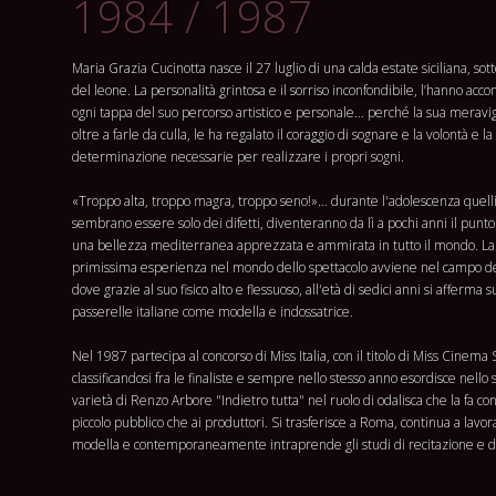
1984 / 1987
Maria Grazia Cucinotta nasce il
27 luglio
di una calda estate siciliana, sott
del leone. La personalità grintosa e il sorriso inconfondibile, l’hanno acc
ogni tappa del suo percorso artistico e personale… perché la sua meravigl
oltre a farle da culla, le ha regalato il coraggio di sognare e la volontà e la
determinazione necessarie per realizzare i propri sogni.
«Troppo alta, troppo magra, troppo seno!»… durante l'adolescenza quell
sembrano essere solo dei difetti, diventeranno da lì a pochi anni il punto 
una bellezza mediterranea apprezzata e ammirata in tutto il mondo. La
primissima esperienza nel mondo dello spettacolo avviene nel campo d
dove grazie al suo fisico alto e flessuoso, all'età di
sedici anni
si afferma s
passerelle italiane come modella e indossatrice.
Nel
1987
partecipa al concorso di Miss Italia, con il titolo di
Miss Cinema Si
classificandosi fra le finaliste e sempre nello stesso anno esordisce nello 
varietà di Renzo Arbore
"Indietro tutta"
nel ruolo di odalisca che la fa co
piccolo pubblico che ai produttori. Si trasferisce a Roma, continua a lav
modella e contemporaneamente intraprende gli studi di recitazione e d