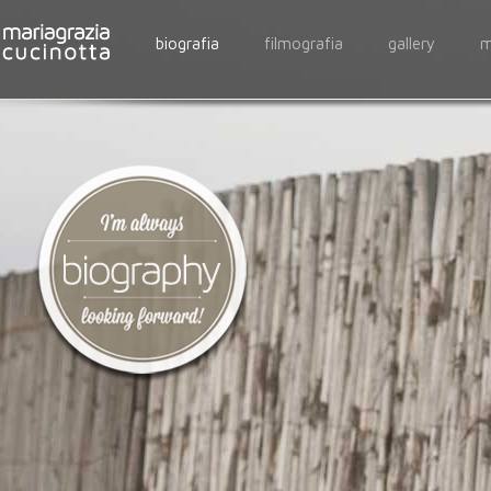
biografia
filmografia
gallery
m